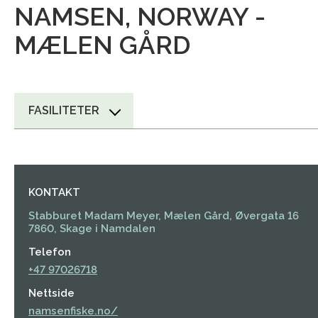
NAMSEN, NORWAY -
MÆLEN GÅRD
FASILITETER
KONTAKT
Stabburet Madam Meyer, Mælen Gård, Øvergata 16
7860, Skage i Namdalen
Telefon
+47 97026718
Nettside
namsenfiske.no/