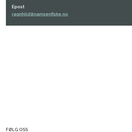
Epost
ragnhild@namsenfiske.no
FØLG OSS